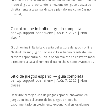
modo di giocare, portando l’emozione del gioco d’azzardo
direttamente a casa tua. Grazie a piattaforme come Casino
Powbet,...
Giochi online in Italia — guida completa
par
wp-support-openai-env
|
Août 7, 2026
|
Non
classé
Giochi online in Italia La crescita del settore dei giochi online
Negli ultimi anni, i giochi online in Italia hanno registrato una
crescita esponenziale. Con la pandemia che ha costretto molti
a rimanere a casa, il numero di utenti che si sono avvicinati a...
Sitio de juegos español — guía completa
par
wp-support-openai-env
|
Août 7, 2026
|
Non
classé
Descubre el mejor Sitio de juegos español Innovación en
juegos en línea El sector de los juegos en línea ha
experimentado un crecimiento exponencial en los últimos